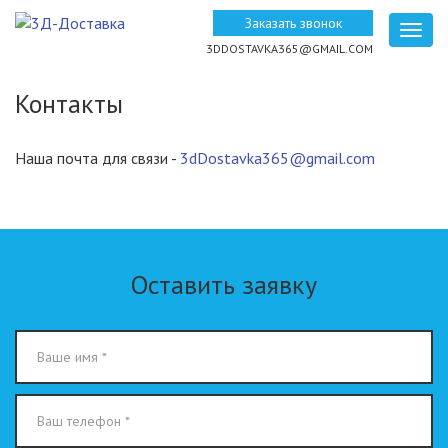
Перейти
Заказать звонок
к
Togg
3DDOSTAVKA365@GMAIL.COM
основному
navig
содержанию
Контакты
Наша почта для связи -
3dDostavka365@gmail.com
Оставить заявку